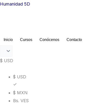
Ir
Humanidad 5D
al
contenido
Inicio
Cursos
Conócenos
Contacto
$ USD
$ USD
$ MXN
Bs. VES