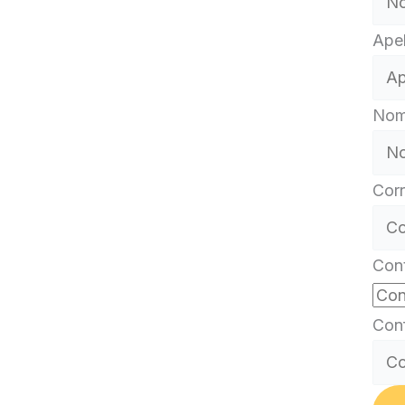
Apel
Nom
Corr
Con
Conf