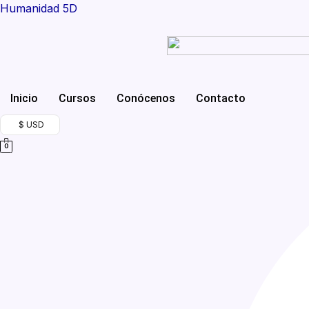
Ir
Humanidad 5D
al
contenido
Inicio
Cursos
Conócenos
Contacto
$ USD
0