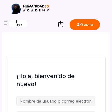
Ir
al
contenido
$
Mi cuenta
0
USD
¡Hola, bienvenido de
nuevo!