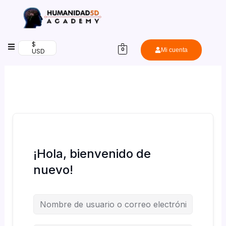
Ir
al
contenido
$
Mi cuenta
0
USD
¡Hola, bienvenido de
nuevo!