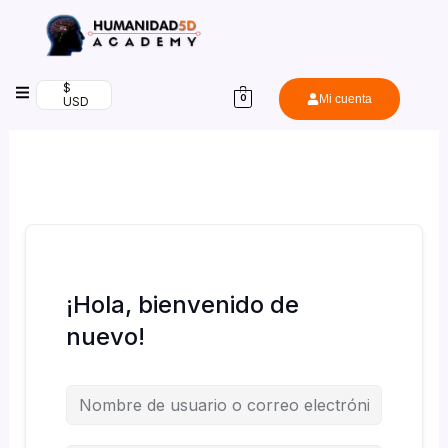
Ir
al
contenido
$
Mi cuenta
0
USD
¡Hola, bienvenido de
nuevo!