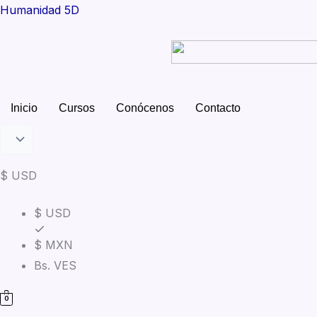
Ir
Humanidad 5D
al
contenido
Inicio
Cursos
Conócenos
Contacto
$ USD
$ USD
$ MXN
Bs. VES
0